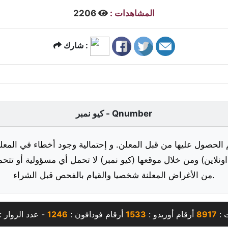
المشاهدات :
2206
شارك :
كيو نمبر - Qnumber
 الحصول عليها من قبل المعلن. و إحتمالية وجود أخطاء في المعلو
ونلاين) ومن خلال موقعها (كيو نمبر) لا تحمل أي مسؤولية أو تتحم
من الأغراض المعلنة شخصيا والقيام بالفحص قبل الشراء.
 :
8917
أرقام أوريدو :
1533
أرقام فودافون :
1246
- عدد الزوار :