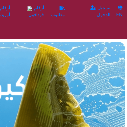
تسجيل
أرقام
EN
الدخول
مطلوب
فودافون
أوريدو