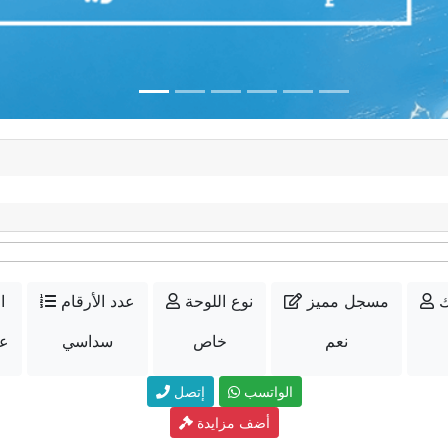
ك
مسجل مميز
نوع اللوحة
عدد الأرقام
ا
نعم
خاص
سداسي
عل
الواتسب
إتصل
أضف مزايدة