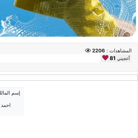
المشاهدات :
2206
81
أعجبني
إسم المال
احمد