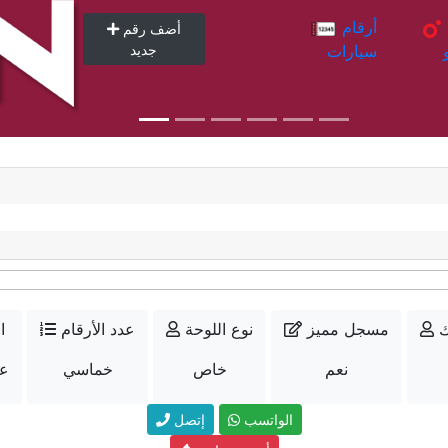
أرقام
أرقام
أضف رقم
سيارات
جديد
ك
مسجل مميز
نوع اللوحة
عدد الأرقام
ا
نعم
خاص
خماسي
عل
الواتسب
إتصل