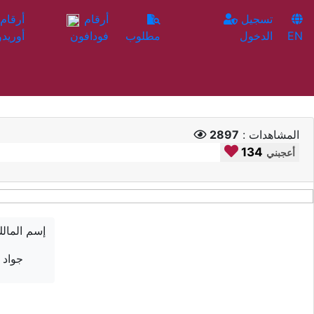
تسجيل
أرقام
EN
الدخول
مطلوب
فودافون
أوريدو
المشاهدات :
2897
134
أعجبني
إسم المال
جواد