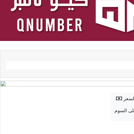
لسعر
ى السوم