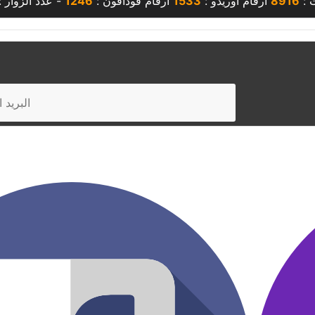
 :
8916
أرقام أوريدو :
1533
أرقام فودافون :
1246
- عدد الزوار :