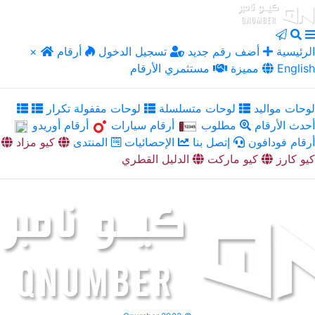
الرئيسية
أضف رقم جديد
تسجيل الدخول
أرقام
×
English
مميزة
مستثمري الأرقام
لوحات مواليد
لوحات متسلسلة
لوحات مقفولة تكرار
أحدث الأرقام
مطلوب
أرقام سيارات
أرقام أوريدو
أرقام فودافون
إتصل بنا
الإحصائيات
المنتدى
كيو مزاد
كيو كارز
كيو ماركت
الدليل القطري