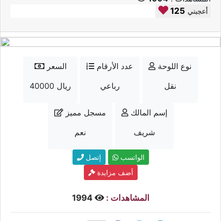
125
أعجبني
نوع اللوحة
عدد الأرقام
السعر
نقل
رباعي
40000 ريال
إسم المالك
مسجل مميز
شريف
نعم
الواتسب
إتصل
أضف مزايدة
المشاهدات :
1994