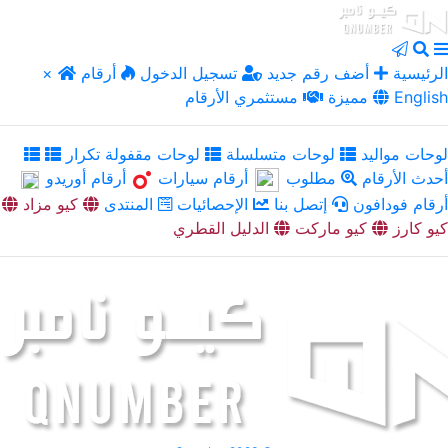
الرئيسية
أضف رقم جديد
تسجيل الدخول
أرقام
×
English
مميزة
مستثمري الأرقام
لوحات مواليد
لوحات متسلسلة
لوحات مقفولة تكرار
أحدث الأرقام
مطلوب
أرقام سيارات
أرقام أوريدو
أرقام فودافون
إتصل بنا
الإحصائيات
المنتدى
كيو مزاد
كيو كارز
كيو ماركت
الدليل القطري