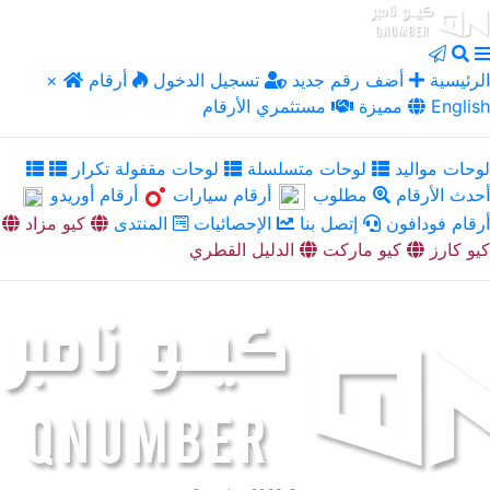
الرئيسية
أضف رقم جديد
تسجيل الدخول
أرقام
×
English
مميزة
مستثمري الأرقام
لوحات مواليد
لوحات متسلسلة
لوحات مقفولة تكرار
أحدث الأرقام
مطلوب
أرقام سيارات
أرقام أوريدو
أرقام فودافون
إتصل بنا
الإحصائيات
المنتدى
كيو مزاد
كيو كارز
كيو ماركت
الدليل القطري