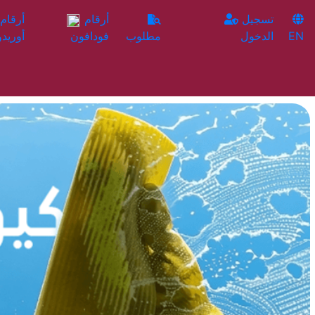
تسجيل
أرقام
EN
الدخول
مطلوب
فودافون
أوريدو