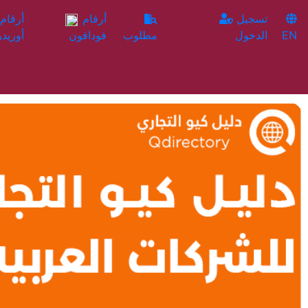
تسجيل
أرقام
EN
الدخول
مطلوب
فودافون
أوريدو