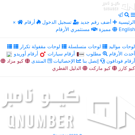
الرئيسية
أضف رقم جديد
تسجيل الدخول
أرقام
×
English
مميزة
مستثمري الأرقام
لوحات مواليد
لوحات متسلسلة
لوحات مقفولة تكرار
أحدث الأرقام
مطلوب
أرقام سيارات
أرقام أوريدو
أرقام فودافون
إتصل بنا
الإحصائيات
المنتدى
كيو مزاد
كيو كارز
كيو ماركت
الدليل القطري