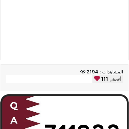
المشاهدات :
2194
111
أعجبني