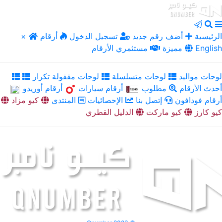
الرئيسية
أضف رقم جديد
تسجيل الدخول
أرقام
×
English
مميزة
مستثمري الأرقام
لوحات مواليد
لوحات متسلسلة
لوحات مقفولة تكرار
أحدث الأرقام
مطلوب
أرقام سيارات
أرقام أوريدو
أرقام فودافون
إتصل بنا
الإحصائيات
المنتدى
كيو مزاد
كيو كارز
كيو ماركت
الدليل القطري