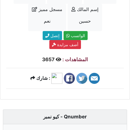
إسم المالك
مسجل مميز
حسين
نعم
الواتسب
إتصل
أضف مزايدة
المشاهدات :
3657
شارك :
كيو نمبر - Qnumber