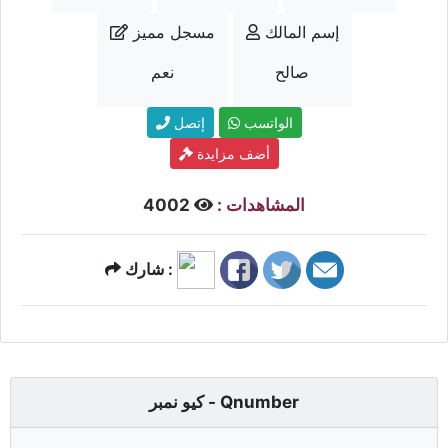
إسم المالك
مسجل مميز
صالح
نعم
الواتسب
إتصل
أضف مزايدة
المشاهدات :
4002
شارك :
كيو نمبر - Qnumber