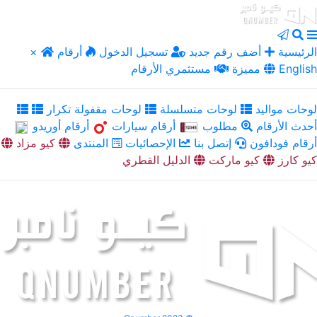
الرئيسية
أضف رقم جديد
تسجيل الدخول
أرقام
×
English
مميزة
مستثمري الأرقام
لوحات مواليد
لوحات متسلسلة
لوحات مقفولة تكرار
أحدث الأرقام
مطلوب
أرقام سيارات
أرقام أوريدو
أرقام فودافون
إتصل بنا
الإحصائيات
المنتدى
كيو مزاد
كيو كارز
كيو ماركت
الدليل القطري