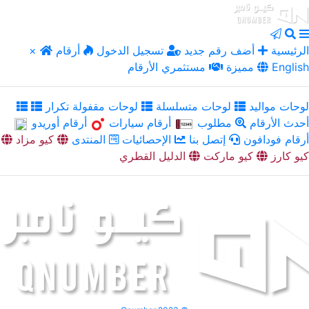
الرئيسية
أضف رقم جديد
تسجيل الدخول
أرقام
×
English
مميزة
مستثمري الأرقام
لوحات مواليد
لوحات متسلسلة
لوحات مقفولة تكرار
أحدث الأرقام
مطلوب
أرقام سيارات
أرقام أوريدو
أرقام فودافون
إتصل بنا
الإحصائيات
المنتدى
كيو مزاد
كيو كارز
كيو ماركت
الدليل القطري