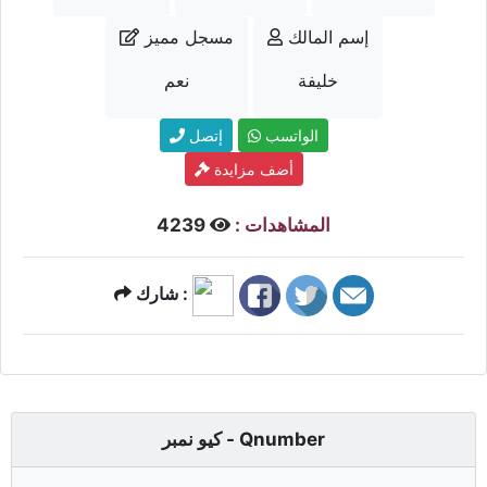
إسم المالك
مسجل مميز
خليفة
نعم
الواتسب
إتصل
أضف مزايدة
المشاهدات :
4239
شارك :
كيو نمبر - Qnumber