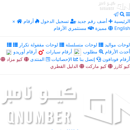
الرئيسية
أضف رقم جديد
تسجيل الدخول
أرقام
×
English
مميزة
مستثمري الأرقام
لوحات مواليد
لوحات متسلسلة
لوحات مقفولة تكرار
أحدث الأرقام
مطلوب
أرقام سيارات
أرقام أوريدو
أرقام فودافون
إتصل بنا
الإحصائيات
المنتدى
كيو مزاد
كيو كارز
كيو ماركت
الدليل القطري