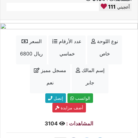
111
أعجبني
نوع اللوحة
عدد الأرقام
السعر
خاص
خماسي
6800 ريال
إسم المالك
مسجل مميز
جابر
نعم
الواتسب
إتصل
أضف مزايدة
المشاهدات :
3104