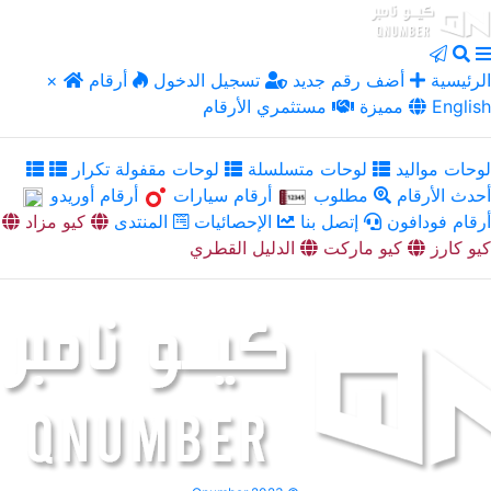
الرئيسية
أضف رقم جديد
تسجيل الدخول
أرقام
×
English
مميزة
مستثمري الأرقام
لوحات مواليد
لوحات متسلسلة
لوحات مقفولة تكرار
أحدث الأرقام
مطلوب
أرقام سيارات
أرقام أوريدو
أرقام فودافون
إتصل بنا
الإحصائيات
المنتدى
كيو مزاد
كيو كارز
كيو ماركت
الدليل القطري