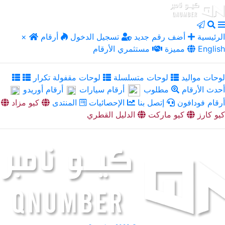
الرئيسية
أضف رقم جديد
تسجيل الدخول
أرقام
×
English
مميزة
مستثمري الأرقام
لوحات مواليد
لوحات متسلسلة
لوحات مقفولة تكرار
أحدث الأرقام
مطلوب
أرقام سيارات
أرقام أوريدو
أرقام فودافون
إتصل بنا
الإحصائيات
المنتدى
كيو مزاد
كيو كارز
كيو ماركت
الدليل القطري