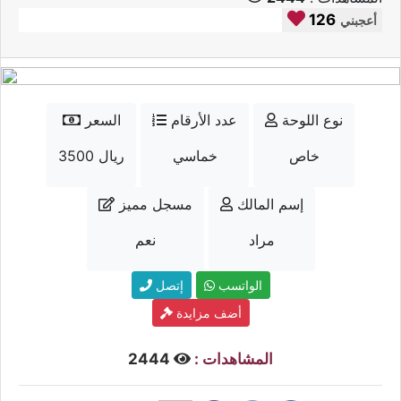
126
أعجبني
نوع اللوحة
عدد الأرقام
السعر
خاص
خماسي
3500 ريال
إسم المالك
مسجل مميز
مراد
نعم
الواتسب
إتصل
أضف مزايدة
المشاهدات :
2444