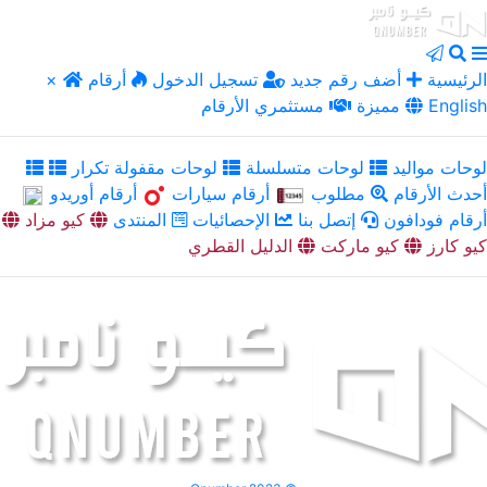
الرئيسية
أضف رقم جديد
تسجيل الدخول
أرقام
×
English
مميزة
مستثمري الأرقام
لوحات مواليد
لوحات متسلسلة
لوحات مقفولة تكرار
أحدث الأرقام
مطلوب
أرقام سيارات
أرقام أوريدو
أرقام فودافون
إتصل بنا
الإحصائيات
المنتدى
كيو مزاد
كيو كارز
كيو ماركت
الدليل القطري