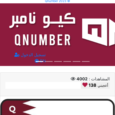
Qnumber 2023 ©
تسجيل الدخول
EN
المشاهدات :
4002
138
أعجبني