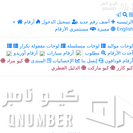
الرئيسية
أضف رقم جديد
تسجيل الدخول
أرقام
×
English
مميزة
مستثمري الأرقام
لوحات مواليد
لوحات متسلسلة
لوحات مقفولة تكرار
أحدث الأرقام
مطلوب
أرقام سيارات
أرقام أوريدو
أرقام فودافون
إتصل بنا
الإحصائيات
المنتدى
كيو مزاد
كيو كارز
كيو ماركت
الدليل القطري