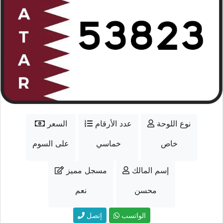
نوع اللوحة
عدد الأرقام
السعر
خاص
خماسي
على السوم
إسم المالك
مسجل مميز
محسن
نعم
الواتسب
إتصل