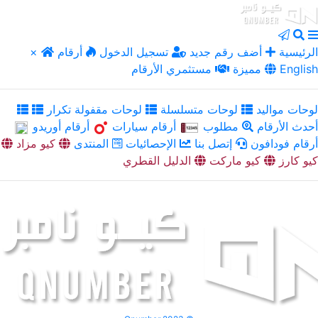
الرئيسية
أضف رقم جديد
تسجيل الدخول
أرقام
×
English
مميزة
مستثمري الأرقام
لوحات مواليد
لوحات متسلسلة
لوحات مقفولة تكرار
أحدث الأرقام
مطلوب
أرقام سيارات
أرقام أوريدو
أرقام فودافون
إتصل بنا
الإحصائيات
المنتدى
كيو مزاد
كيو كارز
كيو ماركت
الدليل القطري