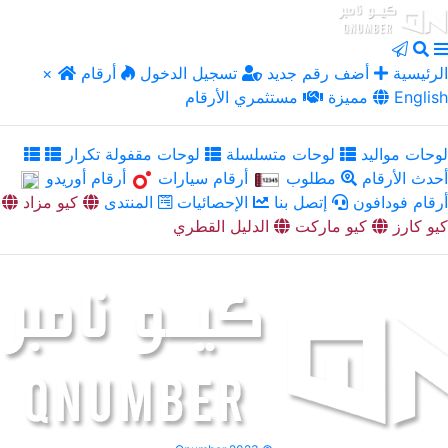
الرئيسية
أضف رقم جديد
تسجيل الدخول
أرقام
×
English
مميزة
مستثمري الأرقام
لوحات مواليد
لوحات متسلسلة
لوحات مقفولة تكرار
أحدث الأرقام
مطلوب
أرقام سيارات
أرقام أوريدو
أرقام فودافون
إتصل بنا
الإحصائيات
المنتدى
كيو مزاد
كيو كارز
كيو ماركت
الدليل القطري