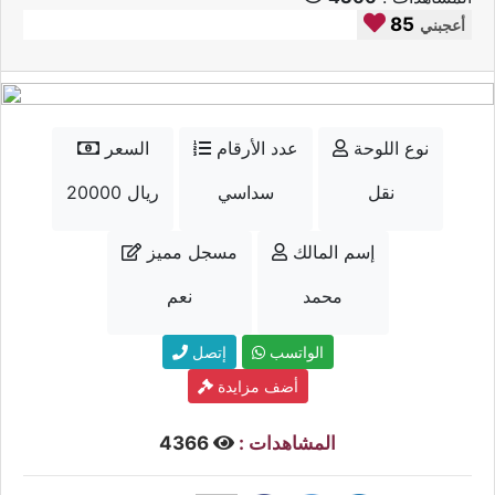
85
أعجبني
نوع اللوحة
عدد الأرقام
السعر
نقل
سداسي
20000 ريال
إسم المالك
مسجل مميز
محمد
نعم
الواتسب
إتصل
أضف مزايدة
المشاهدات :
4366