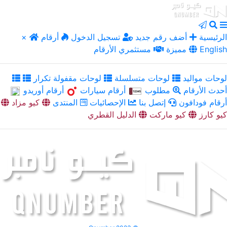
الرئيسية
أضف رقم جديد
تسجيل الدخول
أرقام
×
English
مميزة
مستثمري الأرقام
لوحات مواليد
لوحات متسلسلة
لوحات مقفولة تكرار
أحدث الأرقام
مطلوب
أرقام سيارات
أرقام أوريدو
أرقام فودافون
إتصل بنا
الإحصائيات
المنتدى
كيو مزاد
كيو كارز
كيو ماركت
الدليل القطري