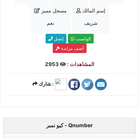
إسم المالك
مسجل مميز
شريف
نعم
الواتسب
إتصل
أضف مزايدة
المشاهدات :
2953
شارك :
كيو نمبر - Qnumber