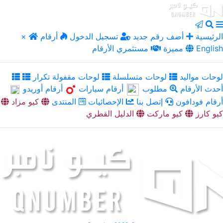
الرئيسية
أضف رقم جديد
تسجيل الدخول
أرقام
×
English
مميزة
مستثمري الأرقام
لوحات مواليد
لوحات متسلسلة
لوحات مقفولة تكرار
أحدث الأرقام
مطلوب
أرقام سيارات
أرقام أوريدو
أرقام فودافون
إتصل بنا
الإحصائيات
المنتدى
كيو مزاد
كيو كارز
كيو ماركت
الدليل القطري