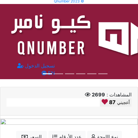
Qnumber 2023 ©
تسجيل الدخول
EN
المشاهدات :
2699
87
أعجبني
نوع اللوحة
عدد الأرقام
السعر