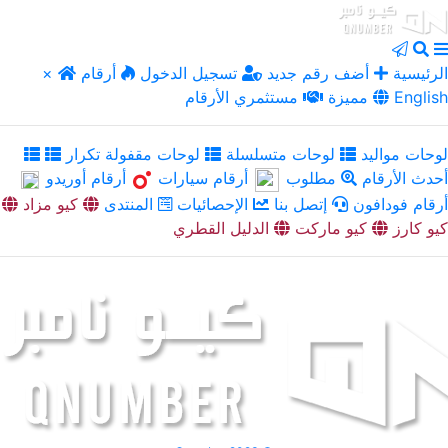
الرئيسية
أضف رقم جديد
تسجيل الدخول
أرقام
×
English
مميزة
مستثمري الأرقام
لوحات مواليد
لوحات متسلسلة
لوحات مقفولة تكرار
أحدث الأرقام
مطلوب
أرقام سيارات
أرقام أوريدو
أرقام فودافون
إتصل بنا
الإحصائيات
المنتدى
كيو مزاد
كيو كارز
كيو ماركت
الدليل القطري