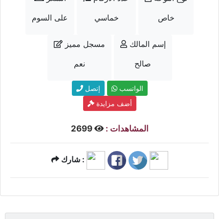
خاص
خماسي
على السوم
إسم المالك
مسجل مميز
صالح
نعم
الواتسب
إتصل
أضف مزايدة
المشاهدات :
2699
شارك :