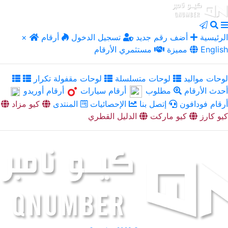
الرئيسية
أضف رقم جديد
تسجيل الدخول
أرقام
×
English
مميزة
مستثمري الأرقام
لوحات مواليد
لوحات متسلسلة
لوحات مقفولة تكرار
أحدث الأرقام
مطلوب
أرقام سيارات
أرقام أوريدو
أرقام فودافون
إتصل بنا
الإحصائيات
المنتدى
كيو مزاد
كيو كارز
كيو ماركت
الدليل القطري