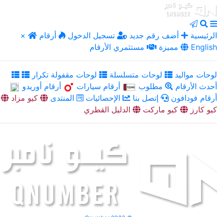
الرئيسية
أضف رقم جديد
تسجيل الدخول
أرقام
×
English
مميزة
مستثمري الأرقام
لوحات مواليد
لوحات متسلسلة
لوحات مقفولة تكرار
أحدث الأرقام
مطلوب
أرقام سيارات
أرقام أوريدو
أرقام فودافون
إتصل بنا
الإحصائيات
المنتدى
كيو مزاد
كيو كارز
كيو ماركت
الدليل القطري