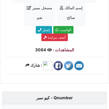
إسم المالك
مسجل مميز
صالح
نعم
الواتسب
إتصل
أضف مزايدة
المشاهدات :
3084
شارك :
كيو نمبر - Qnumber