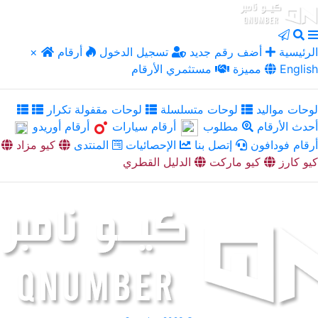
الرئيسية
أضف رقم جديد
تسجيل الدخول
أرقام
×
English
مميزة
مستثمري الأرقام
لوحات مواليد
لوحات متسلسلة
لوحات مقفولة تكرار
أحدث الأرقام
مطلوب
أرقام سيارات
أرقام أوريدو
أرقام فودافون
إتصل بنا
الإحصائيات
المنتدى
كيو مزاد
كيو كارز
كيو ماركت
الدليل القطري