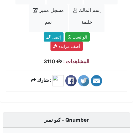
إسم المالك
مسجل مميز
خليفة
نعم
الواتسب
إتصل
أضف مزايدة
المشاهدات :
3110
شارك :
كيو نمبر - Qnumber