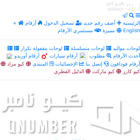
الرئيسية
أضف رقم جديد
تسجيل الدخول
أرقام
×
English
مميزة
مستثمري الأرقام
لوحات مواليد
لوحات متسلسلة
لوحات مقفولة تكرار
أحدث الأرقام
مطلوب
أرقام سيارات
أرقام أوريدو
أرقام فودافون
إتصل بنا
الإحصائيات
المنتدى
كيو مزاد
كيو كارز
كيو ماركت
الدليل القطري