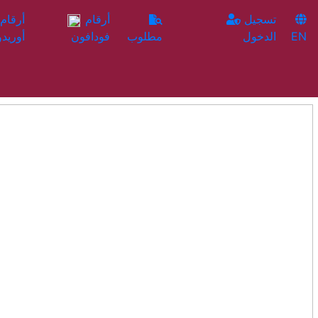
تسجيل
أرقام
EN
الدخول
مطلوب
فودافون
أوريدو