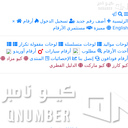
الرئيسية
أضف رقم جديد
تسجيل الدخول
أرقام
×
English
مميزة
مستثمري الأرقام
لوحات مواليد
لوحات متسلسلة
لوحات مقفولة تكرار
أحدث الأرقام
مطلوب
أرقام سيارات
أرقام أوريدو
أرقام فودافون
إتصل بنا
الإحصائيات
المنتدى
كيو مزاد
كيو كارز
كيو ماركت
الدليل القطري