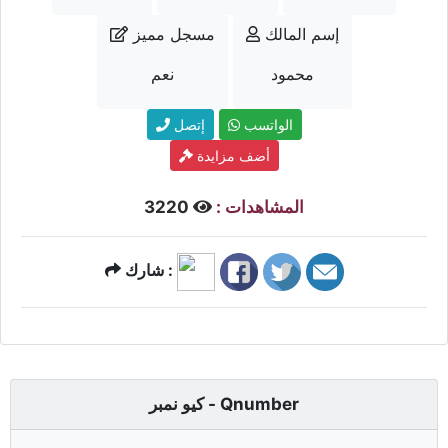
إسم المالك
مسجل مميز
محمود
نعم
الواتسب
إتصل
أضف مزايدة
المشاهدات :
3220
شارك :
كيو نمبر - Qnumber