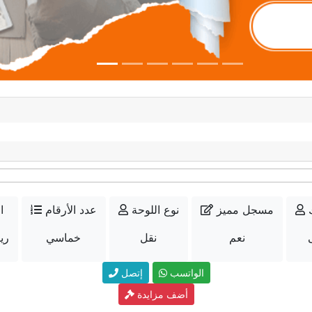
مسجل مميز
نوع اللوحة
عدد الأرقام
ا
نعم
نقل
خماسي
15000
الواتسب
إتصل
أضف مزايدة