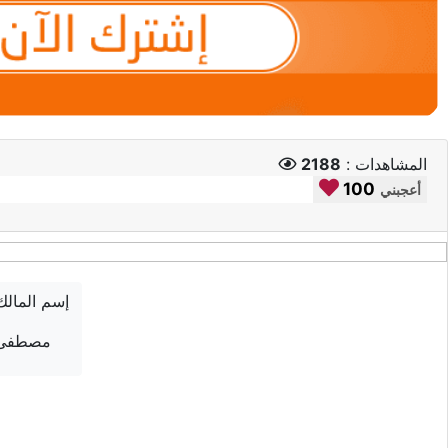
المشاهدات :
2188
100
أعجبني
إسم المالك
مصطفى