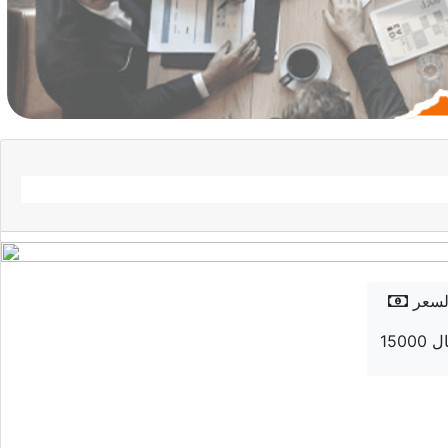
لسعر
 ريال