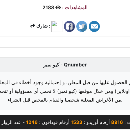
المشاهدات :
2188
شارك :
كيو نمبر - Qnumber
 الحصول عليها من قبل المعلن. و إحتمالية وجود أخطاء في المعلو
ونلاين) ومن خلال موقعها (كيو نمبر) لا تحمل أي مسؤولية أو تتحم
من الأغراض المعلنة شخصيا والقيام بالفحص قبل الشراء.
ت :
8916
أرقام أوريدو :
1533
أرقام فودافون :
1246
- عدد الزوار 