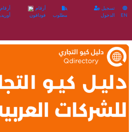
تسجيل
أرقام
EN
الدخول
مطلوب
فودافون
أوريدو