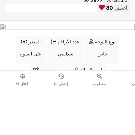
المشاهدات :
2977
80
أعجبني
نوع اللوحة
عدد الأرقام
السعر
خاص
سداسي
على السوم
إسم المالك
مسجل مميز
سعد الدين
نعم
ي
مطلوب
إتصل بنا
English
الواتسب
إتصل
أضف مزايدة
المشاهدات :
2977