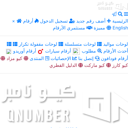
الرئيسية
أضف رقم جديد
تسجيل الدخول
أرقام
×
English
مميزة
مستثمري الأرقام
لوحات مواليد
لوحات متسلسلة
لوحات مقفولة تكرار
أحدث الأرقام
مطلوب
أرقام سيارات
أرقام أوريدو
أرقام فودافون
إتصل بنا
الإحصائيات
المنتدى
كيو مزاد
كيو كارز
كيو ماركت
الدليل القطري