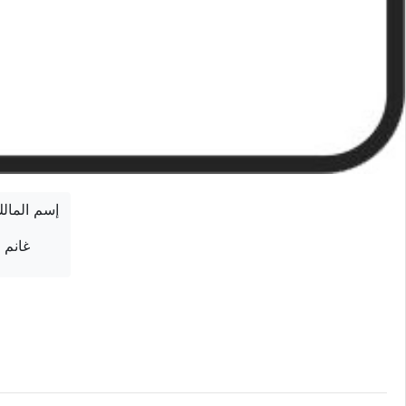
إسم المال
غانم