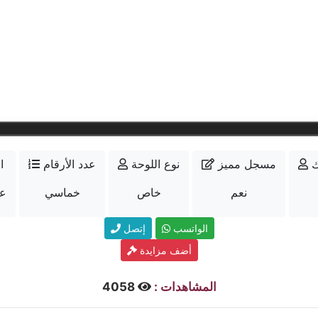
ك
مسجل مميز
نوع اللوحة
عدد الأرقام
ا
نعم
خاص
خماسي
عل
الواتسب
إتصل
أضف مزايدة
المشاهدات :
4058