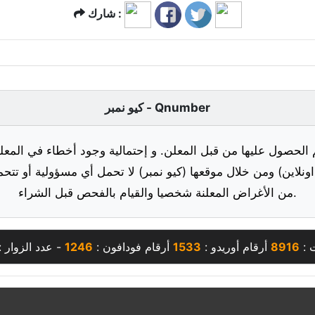
شارك :
كيو نمبر - Qnumber
 الحصول عليها من قبل المعلن. و إحتمالية وجود أخطاء في المعلو
ونلاين) ومن خلال موقعها (كيو نمبر) لا تحمل أي مسؤولية أو تتحم
من الأغراض المعلنة شخصيا والقيام بالفحص قبل الشراء.
 :
8916
أرقام أوريدو :
1533
أرقام فودافون :
1246
- عدد الزوار :