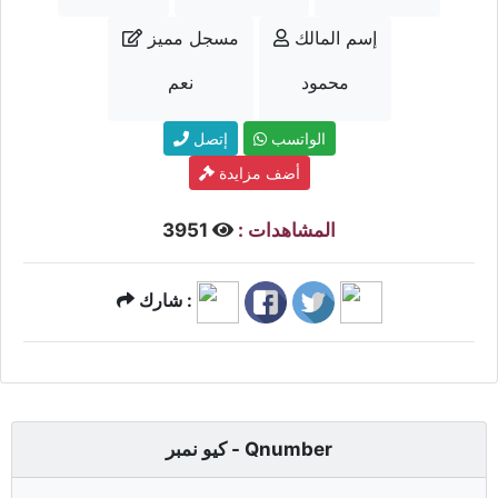
إسم المالك
مسجل مميز
محمود
نعم
الواتسب
إتصل
أضف مزايدة
المشاهدات :
3951
شارك :
كيو نمبر - Qnumber