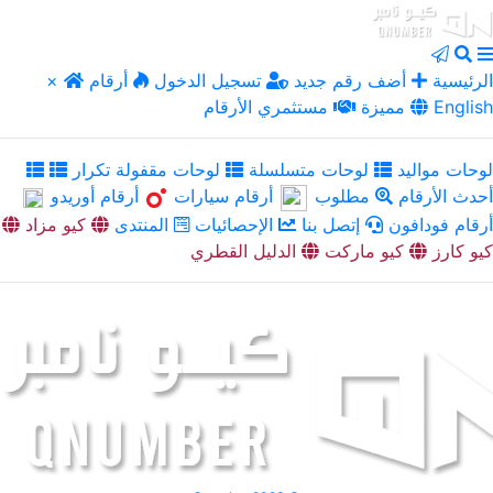
الرئيسية
أضف رقم جديد
تسجيل الدخول
أرقام
×
English
مميزة
مستثمري الأرقام
لوحات مواليد
لوحات متسلسلة
لوحات مقفولة تكرار
أحدث الأرقام
مطلوب
أرقام سيارات
أرقام أوريدو
أرقام فودافون
إتصل بنا
الإحصائيات
المنتدى
كيو مزاد
كيو كارز
كيو ماركت
الدليل القطري