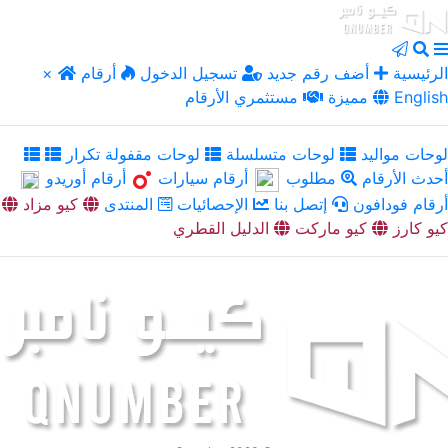
الرئيسية
أضف رقم جديد
تسجيل الدخول
أرقام
×
English
مميزة
مستثمري الأرقام
لوحات مواليد
لوحات متسلسلة
لوحات مقفولة تكرار
أحدث الأرقام
مطلوب
أرقام سيارات
أرقام أوريدو
أرقام فودافون
إتصل بنا
الإحصائيات
المنتدى
كيو مزاد
كيو كارز
كيو ماركت
الدليل القطري