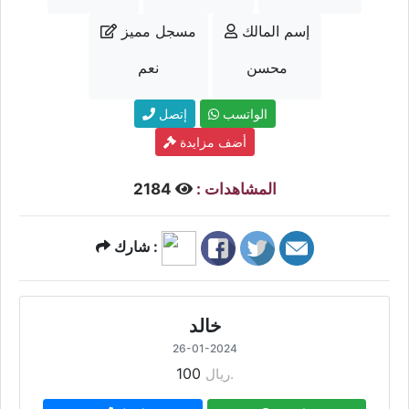
إسم المالك
مسجل مميز
محسن
نعم
الواتسب
إتصل
أضف مزايدة
المشاهدات :
2184
شارك :
خالد
26-01-2024
100
ريال.