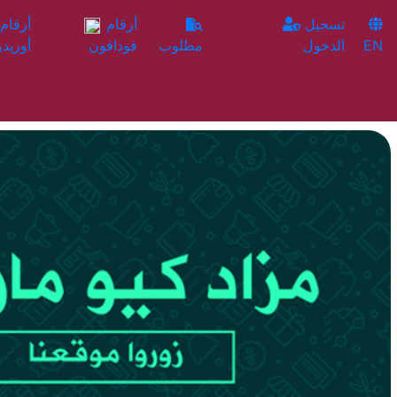
تسجيل
أرقام
EN
الدخول
مطلوب
فودافون
أوريدو