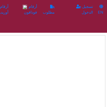
تسجيل
أرقام
EN
الدخول
مطلوب
فودافون
أوريدو