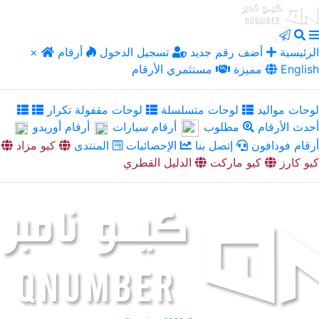
الرئيسية
أضف رقم جديد
تسجيل الدخول
أرقام
×
English
مميزة
مستثمري الأرقام
لوحات مواليد
لوحات متسلسلة
لوحات مقفولة تكرار
أحدث الأرقام
مطلوب
أرقام سيارات
أرقام أوريدو
أرقام فودافون
إتصل بنا
الإحصائيات
المنتدى
كيو مزاد
كيو كارز
كيو ماركت
الدليل القطري