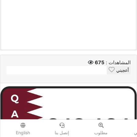
المشاهدات :
675
أعجبني
ي
مطلوب
إتصل بنا
English