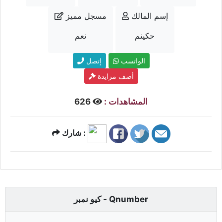
إسم المالك
مسجل مميز
حكينم
نعم
الواتسب
إتصل
أضف مزايدة
المشاهدات :
626
شارك :
كيو نمبر - Qnumber