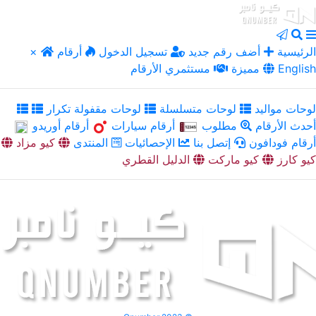
الرئيسية
أضف رقم جديد
تسجيل الدخول
أرقام
×
English
مميزة
مستثمري الأرقام
لوحات مواليد
لوحات متسلسلة
لوحات مقفولة تكرار
أحدث الأرقام
مطلوب
أرقام سيارات
أرقام أوريدو
أرقام فودافون
إتصل بنا
الإحصائيات
المنتدى
كيو مزاد
كيو كارز
كيو ماركت
الدليل القطري