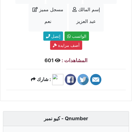
إسم المالك
مسجل مميز
عبد العزيز
نعم
الواتسب
إتصل
أضف مزايدة
المشاهدات :
601
شارك :
كيو نمبر - Qnumber