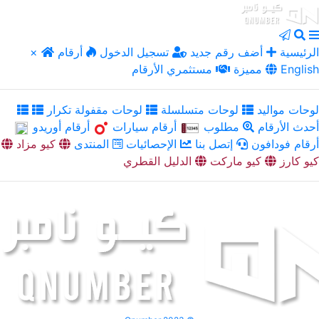
الرئيسية
أضف رقم جديد
تسجيل الدخول
أرقام
×
English
مميزة
مستثمري الأرقام
لوحات مواليد
لوحات متسلسلة
لوحات مقفولة تكرار
أحدث الأرقام
مطلوب
أرقام سيارات
أرقام أوريدو
أرقام فودافون
إتصل بنا
الإحصائيات
المنتدى
كيو مزاد
كيو كارز
كيو ماركت
الدليل القطري