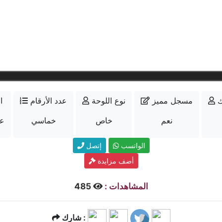
ك
مسجل مميز
نوع اللوحة
عدد الأرقام
ا
نعم
خاص
خماسي
عل
الواتسب
إتصل
أضف مزايدة
المشاهدات :
485
شارك :