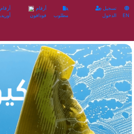
تسجيل
أرقام
EN
الدخول
مطلوب
فودافون
أوريدو