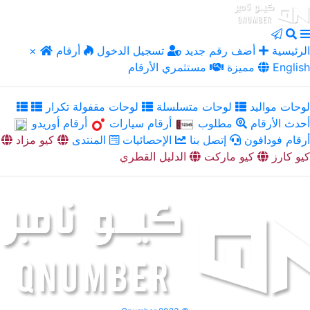
الرئيسية
أضف رقم جديد
تسجيل الدخول
أرقام
×
English
مميزة
مستثمري الأرقام
لوحات مواليد
لوحات متسلسلة
لوحات مقفولة تكرار
أحدث الأرقام
مطلوب
أرقام سيارات
أرقام أوريدو
أرقام فودافون
إتصل بنا
الإحصائيات
المنتدى
كيو مزاد
كيو كارز
كيو ماركت
الدليل القطري