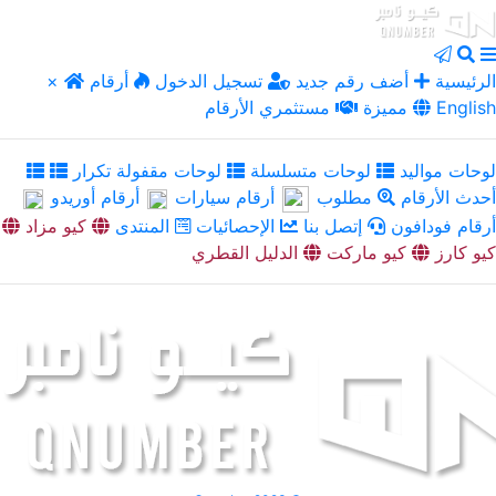
الرئيسية
أضف رقم جديد
تسجيل الدخول
أرقام
×
English
مميزة
مستثمري الأرقام
لوحات مواليد
لوحات متسلسلة
لوحات مقفولة تكرار
أحدث الأرقام
مطلوب
أرقام سيارات
أرقام أوريدو
أرقام فودافون
إتصل بنا
الإحصائيات
المنتدى
كيو مزاد
كيو كارز
كيو ماركت
الدليل القطري