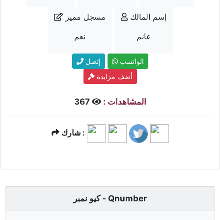
إسم المالك
مسجل مميز
غانم
نعم
الواتسب
إتصل
أضف مزايدة
المشاهدات :
367
شارك :
كيو نمبر - Qnumber