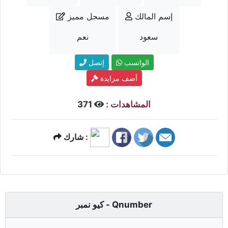
إسم المالك
مسجل مميز
سعود
نعم
الواتسب
إتصل
أضف مزايدة
المشاهدات :
371
شارك :
كيو نمبر - Qnumber