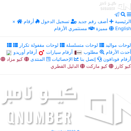
الرئيسية
أضف رقم جديد
تسجيل الدخول
أرقام
×
English
مميزة
مستثمري الأرقام
لوحات مواليد
لوحات متسلسلة
لوحات مقفولة تكرار
أحدث الأرقام
مطلوب
أرقام سيارات
أرقام أوريدو
أرقام فودافون
إتصل بنا
الإحصائيات
المنتدى
كيو مزاد
كيو كارز
كيو ماركت
الدليل القطري