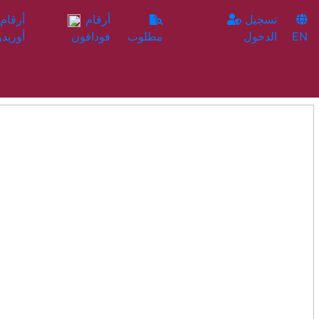
تسجيل
أرقام
EN
الدخول
مطلوب
فودافون
أوريدو