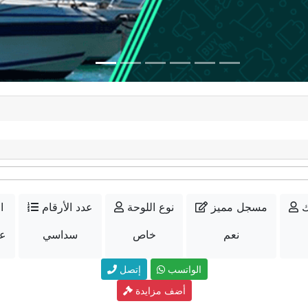
ك
مسجل مميز
نوع اللوحة
عدد الأرقام
ا
نعم
خاص
سداسي
عل
الواتسب
إتصل
أضف مزايدة