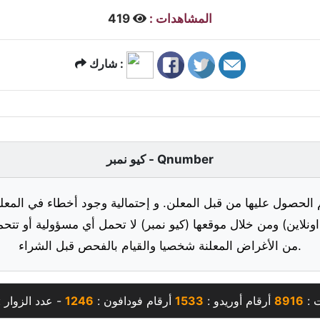
المشاهدات :
419
شارك :
كيو نمبر - Qnumber
 الحصول عليها من قبل المعلن. و إحتمالية وجود أخطاء في المعلو
ونلاين) ومن خلال موقعها (كيو نمبر) لا تحمل أي مسؤولية أو تتحم
من الأغراض المعلنة شخصيا والقيام بالفحص قبل الشراء.
ت :
8916
أرقام أوريدو :
1533
أرقام فودافون :
1246
- عدد الزوار 