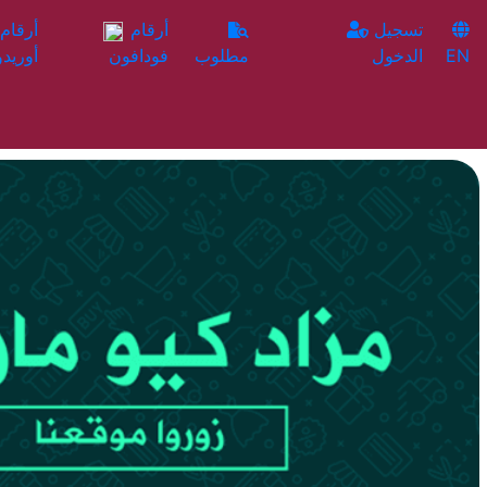
تسجيل
أرقام
EN
الدخول
مطلوب
فودافون
أوريدو