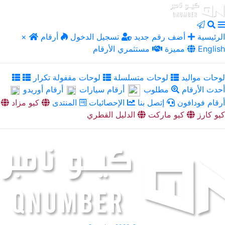
الرئيسية
أضف رقم جديد
تسجيل الدخول
أرقام
×
English
مميزة
مستثمري الأرقام
لوحات مواليد
لوحات متسلسلة
لوحات مقفولة تكرار
أحدث الأرقام
مطلوب
أرقام سيارات
أرقام أوريدو
أرقام فودافون
إتصل بنا
الإحصائيات
المنتدى
كيو مزاد
كيو كارز
كيو ماركت
الدليل القطري