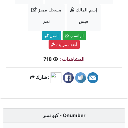
إسم المالك
مسجل مميز
قيس
نعم
الواتسب
إتصل
أضف مزايدة
المشاهدات :
718
شارك :
كيو نمبر - Qnumber