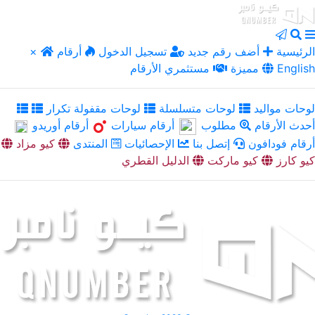
الرئيسية
أضف رقم جديد
تسجيل الدخول
أرقام
×
English
مميزة
مستثمري الأرقام
لوحات مواليد
لوحات متسلسلة
لوحات مقفولة تكرار
أحدث الأرقام
مطلوب
أرقام سيارات
أرقام أوريدو
أرقام فودافون
إتصل بنا
الإحصائيات
المنتدى
كيو مزاد
كيو كارز
كيو ماركت
الدليل القطري