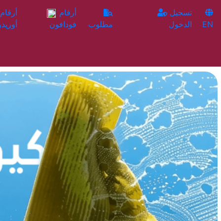
تسجيل
أرقام
EN
الدخول
مطلوب
فودافون
أوريدو