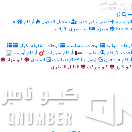
الرئيسية
أضف رقم جديد
تسجيل الدخول
أرقام
×
English
مميزة
مستثمري الأرقام
لوحات مواليد
لوحات متسلسلة
لوحات مقفولة تكرار
أحدث الأرقام
مطلوب
أرقام سيارات
أرقام أوريدو
أرقام فودافون
إتصل بنا
الإحصائيات
المنتدى
كيو مزاد
كيو كارز
كيو ماركت
الدليل القطري