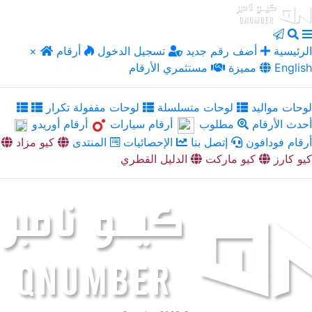
الرئيسية
أضف رقم جديد
تسجيل الدخول
أرقام
×
English
مميزة
مستثمري الأرقام
لوحات مواليد
لوحات متسلسلة
لوحات مقفولة تكرار
أحدث الأرقام
مطلوب
أرقام سيارات
أرقام أوريدو
أرقام فودافون
إتصل بنا
الإحصائيات
المنتدى
كيو مزاد
كيو كارز
كيو ماركت
الدليل القطري