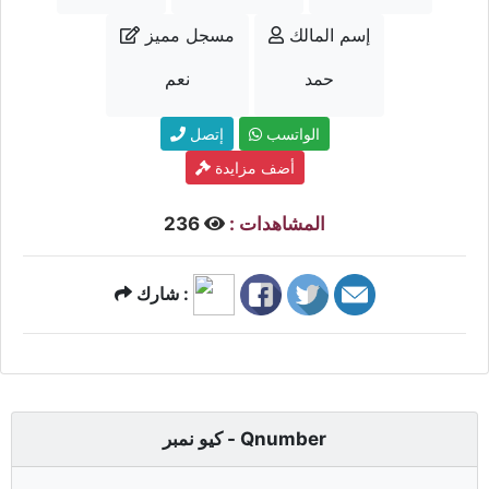
إسم المالك
مسجل مميز
حمد
نعم
الواتسب
إتصل
أضف مزايدة
المشاهدات :
236
شارك :
كيو نمبر - Qnumber