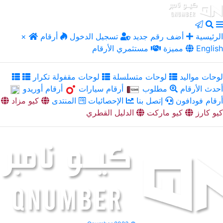
الرئيسية
أضف رقم جديد
تسجيل الدخول
أرقام
×
English
مميزة
مستثمري الأرقام
لوحات مواليد
لوحات متسلسلة
لوحات مقفولة تكرار
أحدث الأرقام
مطلوب
أرقام سيارات
أرقام أوريدو
أرقام فودافون
إتصل بنا
الإحصائيات
المنتدى
كيو مزاد
كيو كارز
كيو ماركت
الدليل القطري