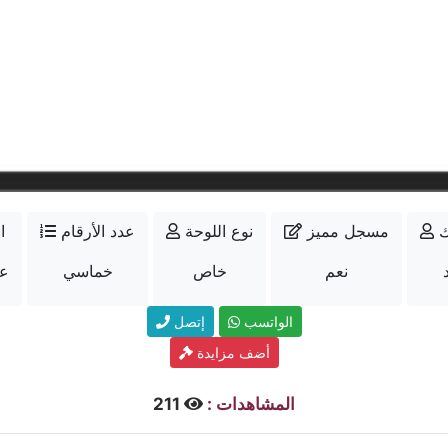
ك
مسجل مميز
نوع اللوحة
عدد الأرقام
ا
نعم
خاص
خماسي
عل
الواتسب
إتصل
أضف مزايدة
المشاهدات :
211