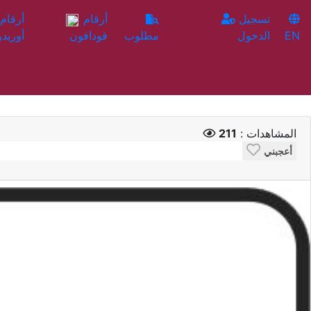
تسجيل
أرقام
EN
الدخول
مطلوب
فودافون
أوريدو
المشاهدات :
211
أعجبني