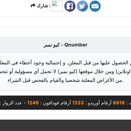
شارك :
كيو نمبر - Qnumber
 الحصول عليها من قبل المعلن. و إحتمالية وجود أخطاء في المعلو
ونلاين) ومن خلال موقعها (كيو نمبر) لا تحمل أي مسؤولية أو تتحم
من الأغراض المعلنة شخصيا والقيام بالفحص قبل الشراء.
 :
8916
أرقام أوريدو :
1533
أرقام فودافون :
1246
- عدد الزوار :